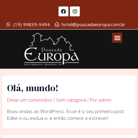
Ir
F
I
para
a
n
c
s
o
e
t
conteúdo
(19) 99839-9494
hotel@pousadaeuropa.com.br
b
a
o
g
Menu
o
r
k
a
m
QUEM SOMOS
GALERIA DE FOTOS
FALE CONOSCO
Olá, mundo!
Deixe um comentário
/
Sem categoria
/ Por
admin
Boas-vindas ao WordPress. Esse é o seu primeiro post.
Edite-o ou exclua-o, e então comece a escrever!